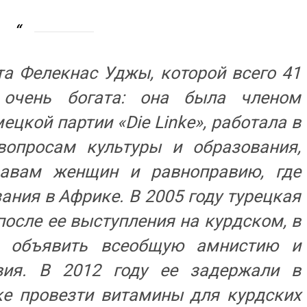
та Фелекнас Уджы, которой всего 41
я очень богата: она была членом
цкой партии «Die Linke», работала в
вопросам культуры и образования,
авам женщин и равноправию, где
ания в Африке. В 2005 году турецкая
осле ее выступления на курдском, в
а объявить всеобщую амнистию и
вия. В 2012 году ее задержали в
ке провезти витамины для курдских