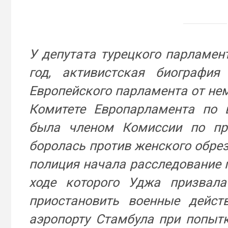
У депутата турецкого парламен
год, активистcкая биографи
Европейского парламента от неме
Комитете Европарламента по 
была членом Комиссии по пр
боролась против женского обрез
полиция начала расследование п
ходе которого Уджа призвал
приостановить военные дейст
аэропорту Стамбула при попыт