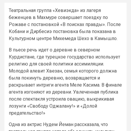
Театральная группа «Хевиэкда» из лагеря
беженцев в Махмуре совершает поездку по
Рожаве с постановкой «В поисках правды». После
Кобани и Дирбесиэ постановка была показана в
Культурном центре Михемеда Шехо в Камышло.
В пьесе речь идет о деревне в северном
Курдистане, где турецкое государство использует
религию для своей политики ассимиляции.
Молодой алевит Хвезан, семья которого должна
была покинуть деревню, возвращается и
раскрывает интриги агента Меле Касима. В финале
агента изгоняют из деревни. Увлеченная публика
после спектакля устроила овацию, выкрикивая
лозунги «Свободу Оджалану!» и «Долой
предательство!»
Одна из актрис Нудем Йеман рассказала, что