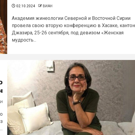
02.10.2024
ВИАН
Академия жинеологии Северной и Восточной Сирии
провела свою вторую конференцию в Хасаке, канто
Джазира, 25-26 сентября, под девизом «Женская
мудрость...
о
н
АН
во
из
..