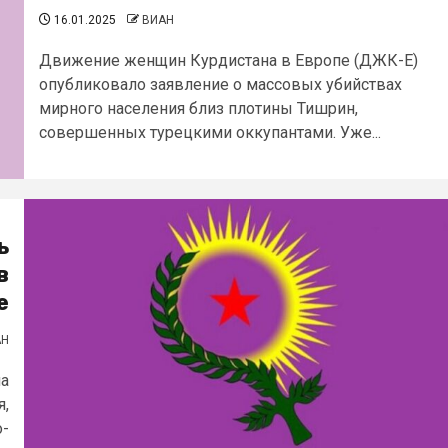
16.01.2025
ВИАН
Движение женщин Курдистана в Европе (ДЖК-Е)
опубликовало заявление о массовых убийствах
мирного населения близ плотины Тишрин,
совершенных турецкими оккупантами. Уже...
ь
в
е
АН
ла
я,
о-