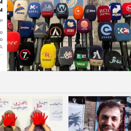
ы
ы
АН
го
по
о,
..