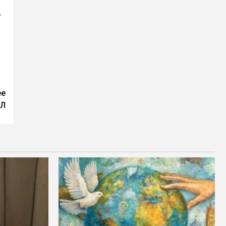
,
ее
ИЛ