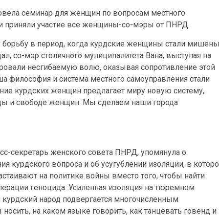
ровела семинар для женщин по вопросам местного
ии приняли участие все женщины-со-мэры от ПНРД.
у борьбу в период, когда курдские женщины стали мишен
ал, со-мэр столичного муниципалитета Вана, выступая на
ровали несгибаемую волю, оказывая сопротивление этой
а философия и система местного самоуправления стали
ние курдских женщин предлагает миру новую систему,
ды и свободе женщин. Мы сделаем наши города
сс-секретарь женского совета ПНРД, упомянула о
ия курдского вопроса и об усугублении изоляции, в котор
астаивают на политике войны вместо того, чтобы найти
ерации геноцида. Усиленная изоляция на тюремном
я курдский народ подвергается многочисленным
носить, на каком языке говорить, как танцевать говенд и