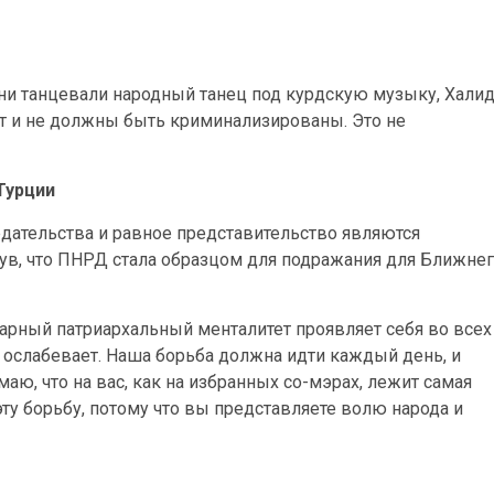
они танцевали народный танец под курдскую музыку, Хали
ут и не должны быть криминализированы. Это не
Турции
едательства и равное представительство являются
ув, что ПНРД стала образцом для подражания для Ближне
арный патриархальный менталитет проявляет себя во всех
 ослабевает. Наша борьба должна идти каждый день, и
маю, что на вас, как на избранных со-мэрах, лежит самая
ту борьбу, потому что вы представляете волю народа и