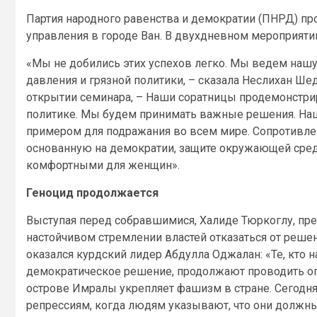
Партия народного равенства и демократии (ПНРД) п
управления в городе Ван. В двухдневном мероприят
«Мы не добились этих успехов легко. Мы ведем наш
давления и грязной политики, – сказала Неслихан Шед
открытии семинара, – Наши соратницы продемонстри
политике. Мы будем принимать важные решения. Наш
примером для подражания во всем мире. Сопротивле
основанную на демократии, защите окружающей сре
комфортными для женщин».
Геноцид продолжается
Выступая перед собравшимися, Халиде Тюркоглу, пре
настойчивом стремлении властей отказаться от решен
оказался курдский лидер Абдулла Оджалан: «Те, кто н
демократическое решение, продолжают проводить оп
острове Имралы укрепляет фашизм в стране. Сегодн
репрессиям, когда людям указывают, что они должны 