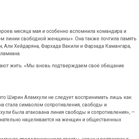
героев месяца мая и особенно вспомнила командира и
ром линии свободной женщины». Она также почтила память
 Али Хейдаряна, Фархада Вакили и Фарзада Камангара,
сламиана.
лжают жить. «Мы вновь подтверждаем своё обещание
что Ширин Аламхули не следует воспринимать лишь как
на стала символом сопротивления, свободы и
ули была атакована линия свободы и сопротивления», —
ознательно нацеливается на женщин и общественных