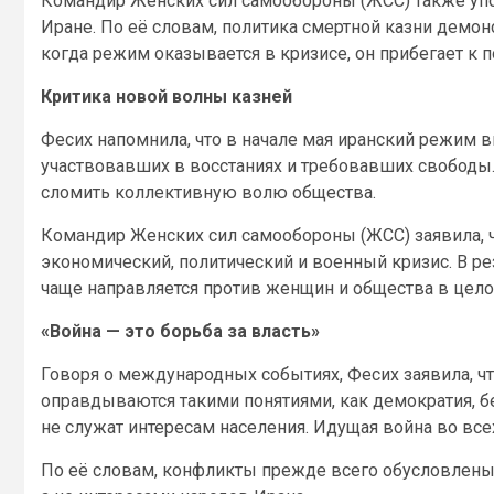
Командир Женских сил самообороны (ЖСС) также упо
Иране. По её словам, политика смертной казни демонс
когда режим оказывается в кризисе, он прибегает к п
Критика новой волны казней
Фесих напомнила, что в начале мая иранский режим 
участвовавших в восстаниях и требовавших свободы. 
сломить коллективную волю общества.
Командир Женских сил самообороны (ЖСС) заявила, ч
экономический, политический и военный кризис. В ре
чаще направляется против женщин и общества в цело
«Война — это борьба за власть»
Говоря о международных событиях, Фесих заявила, ч
оправдываются такими понятиями, как демократия, бе
не служат интересам населения. Идущая война во всех
По её словам, конфликты прежде всего обусловлены