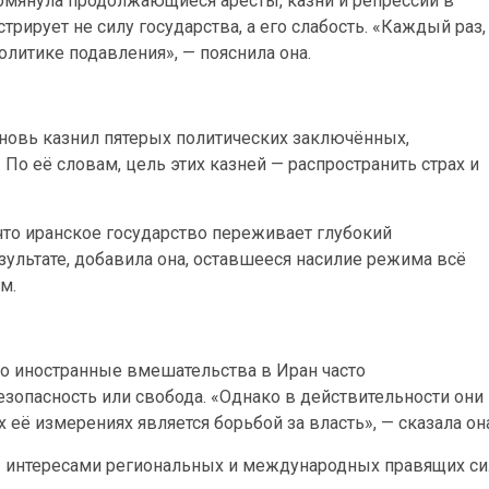
мянула продолжающиеся аресты, казни и репрессии в
трирует не силу государства, а его слабость. «Каждый раз,
олитике подавления», — пояснила она.
вновь казнил пятерых политических заключённых,
По её словам, цель этих казней — распространить страх и
то иранское государство переживает глубокий
зультате, добавила она, оставшееся насилие режима всё
м.
то иностранные вмешательства в Иран часто
зопасность или свобода. «Однако в действительности они
 её измерениях является борьбой за власть», — сказала он
 интересами региональных и международных правящих си