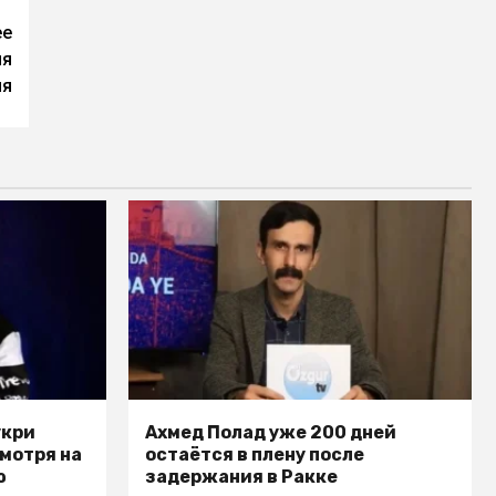
ее
ля
ия
укри
Ахмед Полад уже 200 дней
смотря на
остаётся в плену после
ю
задержания в Ракке