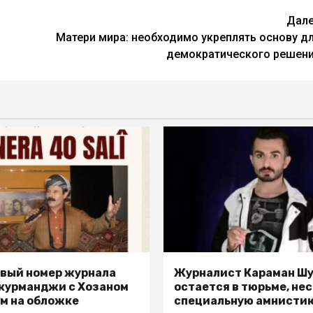
Дал
Матери мира: необходимо укреплять основу д
демократического решен
вый номер журнала
Журналист Караман Ш
 курманджи с Хозаном
остается в тюрьме, не
м на обложке
специальную амнисти