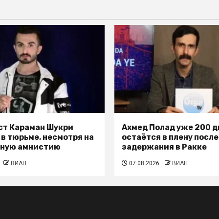
т Караман Шукри
Ахмед Полад уже 200 д
 в тюрьме, несмотря на
остаётся в плену после
ьную амнистию
задержания в Ракке
ВИАН
07.08.2026
ВИАН