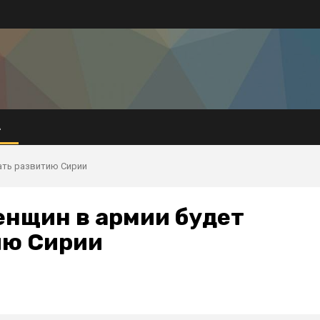
А
ать развитию Сирии
енщин в армии будет
ию Сирии