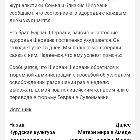
журналистики. Семья и близкие Шервани
сообщают, что состояние его здоровья с каждым
днём ухудшается.
Его брат, Барзан Шервани, заявил: «Состояние
здоровья Шервана постепенно ухудшается. Он
голодает уже 15 дней. Мы полностью потеряли
связь с ним. Надеемся, что ему успеют помочь».
Сообщается, что Шерван Шервани обратился к
тюремной администрации с просьбой об условном
освобождении, разрешении раз в неделю
выезжать домой под полицейским конвоем или о
переводе в тюрьму Гевран в Сулеймании.
Источник
Назад
Далее
Курдская культура
Матери мира в Амеде
представлена на
осуждают казни в Иране