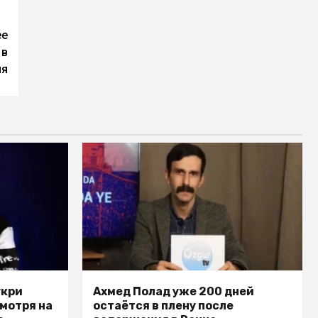
ее
 в
ия
укри
Ахмед Полад уже 200 дней
смотря на
остаётся в плену после