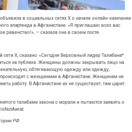
объявила в социальных сетях X о начале онлайн-кампании
рного апартеида в Афганистане. «Я приглашаю всех вас
е равенство!», — сказала она в своем посте.
 сети X, сказано: «Сегодня Верховный лидер Талибана*
ться на публике. Женщины должны закрывать лицо на
влекательную, обтягивающую одежду или одежду,
 происходит с женщинами в Афганистане. Женщинам не
еть работу. В Афганистане их не существует, там царит
нятого талибами закона о морали и пытаются заявить о
IsNotAwrat.
тории РФ