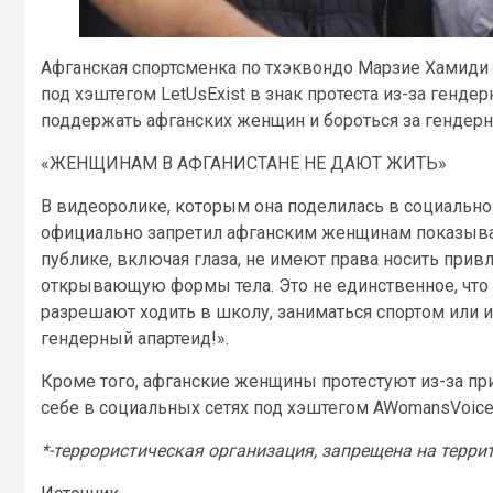
Афганская спортсменка по тхэквондо Марзие Хамиди 
под хэштегом LetUsExist в знак протеста из-за генде
поддержать афганских женщин и бороться за гендерно
«ЖЕНЩИНАМ В АФГАНИСТАНЕ НЕ ДАЮТ ЖИТЬ»
В видеоролике, которым она поделилась в социальной
официально запретил афганским женщинам показыва
публике, включая глаза, не имеют права носить при
открывающую формы тела. Это не единственное, что
разрешают ходить в школу, заниматься спортом или им
гендерный апартеид!».
Кроме того, афганские женщины протестуют из-за при
себе в социальных сетях под хэштегом AWomansVoice
*-террористическая организация, запрещена на терри