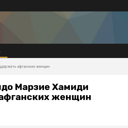
А
ддержать афганских женщин
ндо Марзие Хамиди
 афганских женщин