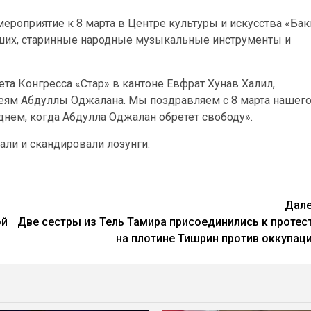
роприятие к 8 марта в Центре культуры и искусства «Бак
ших, старинные народные музыкальные инструменты и
та Конгресса «Стар» в кантоне Евфрат Хунав Халил,
деям Абдуллы Оджалана. Мы поздравляем с 8 марта нашег
нем, когда Абдулла Оджалан обретет свободу».
ли и скандировали лозунги.
Дал
ой
Две сестры из Тель Тамира присоединились к протес
на плотине Тишрин против оккупац