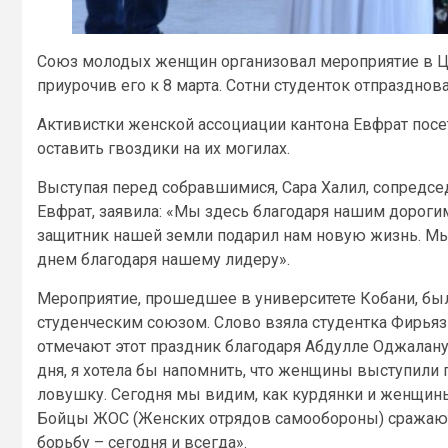
Союз молодых женщин организовал мероприятие в Це
приурочив его к 8 марта. Сотни студенток отпраздно
Активистки женской ассоциации кантона Евфрат посе
оставить гвоздики на их могилах.
Выступая перед собравшимися, Сара Халил, сопредсе
Евфрат, заявила: «Мы здесь благодаря нашим дорог
защитник нашей земли подарил нам новую жизнь. М
днем благодаря нашему лидеру».
Мероприятие, прошедшее в университете Кобани, бы
студенческим союзом. Слово взяла студентка Фирья
отмечают этот праздник благодаря Абдулле Оджалану,
дня, я хотела бы напомнить, что женщины выступили п
ловушку. Сегодня мы видим, как курдянки и женщин
Бойцы ЖОС (Женских отрядов самообороны) сражают
борьбу – сегодня и всегда».