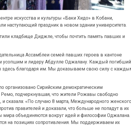
нтре искусства и культуры «Баки Хидо» в Кобани,
вали наступающий праздник в новом здании университета.
тили кладбище Диджле, чтобы почтить память павших и
дательница Ассамблеи семей павших героев в кантоне
им усопшим и лидеру Абдулле Оджалану. Каждый погибший
ы здесь благодаря им. Мы доказываем свою силу с кажды
ло организовано Сирийским демократическим
з Ремо, подчеркнувшая, что жители Рожавы свободно
 и сказала: «По случаю 8 марта, Международного женског
ротив правителей и доказали, что больше не попадут в их
ы мира объединяются вокруг идей и философии Оджалана.
ся на позициях сопротивления. Мы поддерживаем их