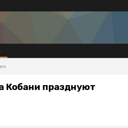
А
рта
а Кобани празднуют