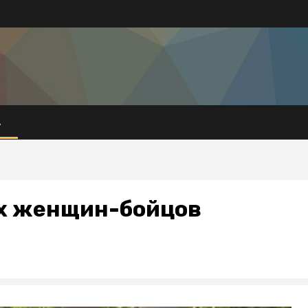
А
ех женщин-бойцов