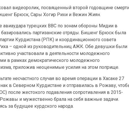
овал видеоролик, посвященный второй годовщине смерт
шенг Брюск, Сары Хогир Рихи и Вежин Жиян.
те авиаудара турецких ВВС по зонам обороны Мидии в
е базировались партизанские отряды. Бишенг Брюск была
партии Курдистана (РПК) и координационного совета
Риха – одной из руководительниц АЖК. Обе девушки были
 активно участвовали в деятельности молодежного
ами в рамках демократического молодежного
изма, приложив неоценимые усилия на этом поприще.
ьтате несчастного случая во время операции в Хасаке 27
нак в Северном Курдистане и отправилась в Рожаву, чтоб
С) после жестокого подавления сопротивления в 2015-
 Рожавы и мужественно брала на себя важные задачи.
ясь за будущее курдского народа.