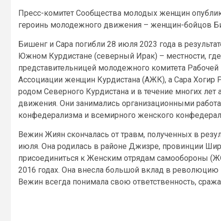
Пресс-комитет Сообщества молодых женщин опублик
героинь молодежного движения – женщин-бойцов Би
Бишенг и Сара погибли 28 июля 2023 года в результа
Южном Курдистане (северный Ирак) – местности, гд
представительницей молодежного комитета Рабочей 
Ассоциации женщин Курдистана (АЖК), а Сара Хогир 
родом Северного Курдистана и в течение многих лет
движения. Они занимались организационными работ
конфедерализма и всемирного женского конфедерал
Вежин Жиян скончалась от травм, полученных в резул
июля. Она родилась в районе Джизре, провинции Шир
присоединиться к Женским отрядам самообороны (ЖО
2016 годах. Она внесла большой вклад в революцию
Вежин всегда понимала свою ответственность, сража