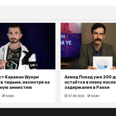
т Караман Шукри
Ахмед Полад уже 200 д
 в тюрьме, несмотря на
остаётся в плену после
ьную амнистию
задержания в Ракке
ВИАН
07.08.2026
ВИАН