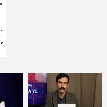
я
ее
ви
ке