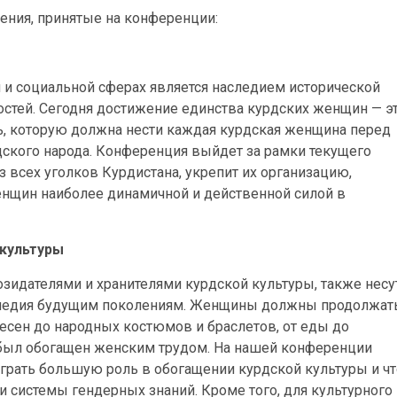
ния, принятые на конференции:
 и социальной сферах является наследием исторической
остей. Сегодня достижение единства курдских женщин — э
ть, которую должна нести каждая курдская женщина перед
дского народа. Конференция выйдет за рамки текущего
 всех уголков Курдистана, укрепит их организацию,
женщин наиболее динамичной и действенной силой в
 культуры
зидателями и хранителями курдской культуры, также несу
аследия будущим поколениям. Женщины должны продолжат
 песен до народных костюмов и браслетов, от еды до
 был обогащен женским трудом. На нашей конференции
грать большую роль в обогащении курдской культуры и чт
системы гендерных знаний. Кроме того, для культурного 