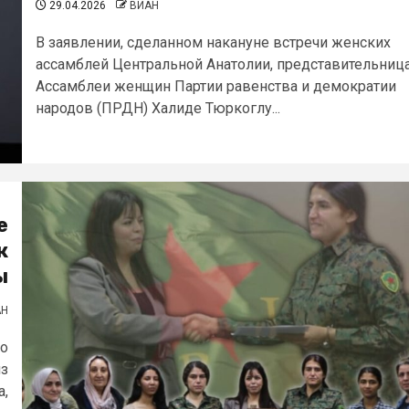
29.04.2026
ВИАН
В заявлении, сделанном накануне встречи женских
ассамблей Центральной Анатолии, представительниц
Ассамблеи женщин Партии равенства и демократии
народов (ПРДН) Халиде Тюркоглу...
е
к
ы
АН
 о
из
а,