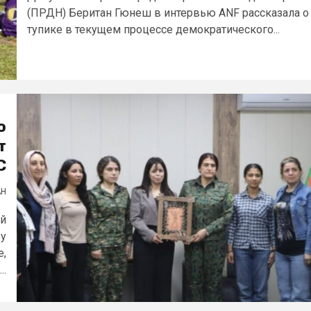
(ПРДН) Беритан Гюнеш в интервью ANF рассказала о
тупике в текущем процессе демократического...
о
т
С
АН
ой
ру
е,
..