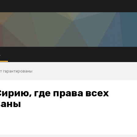
А
ут гарантированы
ирию, где права всех
ваны