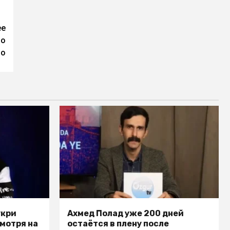
ее
во
во
укри
Ахмед Полад уже 200 дней
смотря на
остаётся в плену после