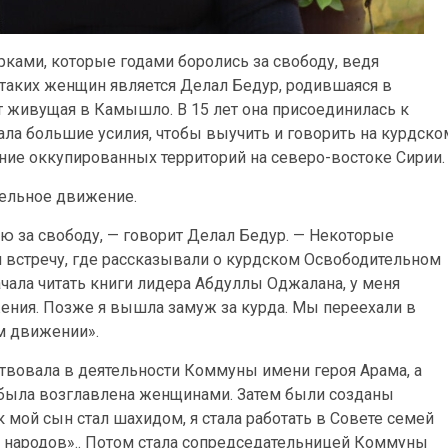
ами, которые годами боролись за свободу, ведя
з таких женщин является Делал Бедур, родившаяся в
т живущая в Камышло. В 15 лет она присоединилась к
ла большие усилия, чтобы выучить и говорить на курдско
ение оккупированных территорий на северо-востоке Сирии.
тельное движение.
ю за свободу, — говорит Делал Бедур. — Некоторые
 встречу, где рассказывали о курдском Освободительном
ачала читать книги лидера Абдуллы Оджалана, у меня
ения. Позже я вышла замуж за курда. Мы переехали в
ом движении».
твовала в деятельности Коммуны имени героя Арама, а
была возглавлена женщинами. Затем были созданы
 мой сын стал шахидом, я стала работать в Совете семей
народов».. Потом стала сопредседательницей Коммуны