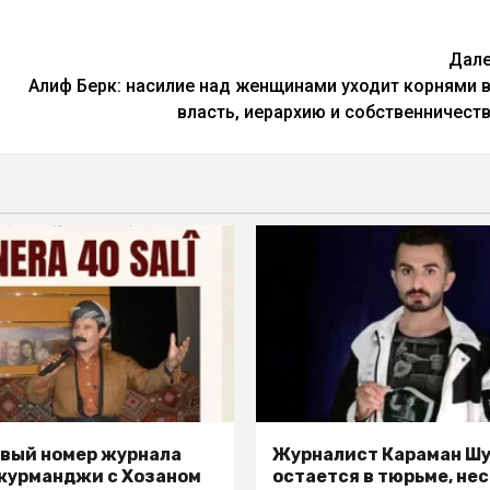
Дал
Алиф Берк: насилие над женщинами уходит корнями 
власть, иерархию и собственничест
вый номер журнала
Журналист Караман Ш
 курманджи с Хозаном
остается в тюрьме, не