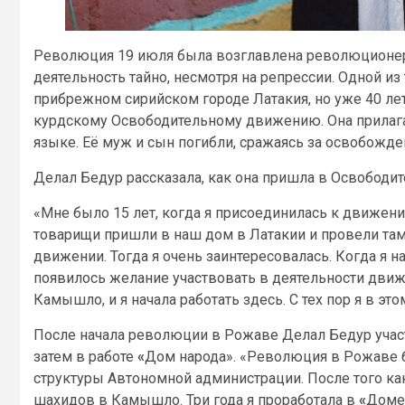
Революция 19 июля была возглавлена революционерк
деятельность тайно, несмотря на репрессии. Одной и
прибрежном сирийском городе Латакия, но уже 40 ле
курдскому Освободительному движению. Она прилага
языке. Её муж и сын погибли, сражаясь за освобожд
Делал Бедур рассказала, как она пришла в Освободи
«Мне было 15 лет, когда я присоединилась к движени
товарищи пришли в наш дом в Латакии и провели там
движении. Тогда я очень заинтересовалась. Когда я н
появилось желание участвовать в деятельности движ
Камышло, и я начала работать здесь. С тех пор я в эт
После начала революции в Рожаве Делал Бедур учас
затем в работе
«
Дом народа». «Революция в Рожаве 
структуры Автономной администрации. После того как
шахидов в Камышло. Три года я проработала в
«
Доме 