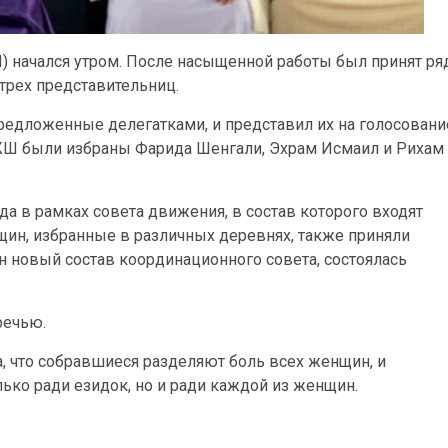
начался утром. После насыщенной работы был принят ря
трех представительниц.
редложенные делегатками, и представил их на голосовани
Ш были избраны Фарида Шенгали, Эхрам Исмаил и Рихам
да в рамках совета движения, в состав которого входят
ин, избранные в различных деревнях, также приняли
ен новый состав координационного совета, состоялась
речью.
а, что собравшиеся разделяют боль всех женщин, и
лько ради езидок, но и ради каждой из женщин.