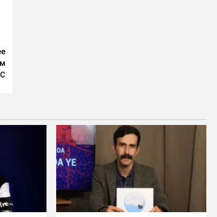
ее
ем
С