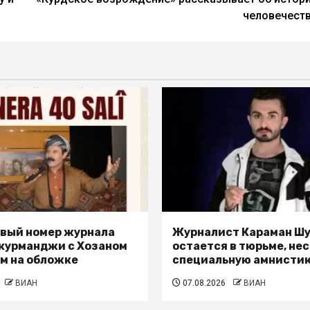
человечест
вый номер журнала
Журналист Караман Ш
 курманджи с Хозаном
остается в тюрьме, не
м на обложке
специальную амнисти
ВИАН
07.08.2026
ВИАН