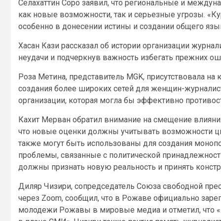
Селахаттин Соро заявил, что региональные и междун
как новые возможности, так и серьезные угрозы. «К
особенно в донесении истины и создании общего язык
Хасан Кази рассказал об истории организации журнал
неудачи и подчеркнув важность избегать прежних ош
Роза Метина, представитель MGK, присутствовала на
создания более широких сетей для женщин-журналис
организации, которая могла бы эффективно противо
Кахит Мерван обратил внимание на смещение влияни
что новые оценки должны учитывать возможности ц
также могут быть использованы для создания монопо
проблемы, связанные с политической принадлежность
должны признать новую реальность и принять констр
Диляр Чизири, сопредседатель Союза свободной прес
через Zoom, сообщил, что в Рожаве официально заре
молодежи Рожавы в мировые медиа и отметил, что «Р