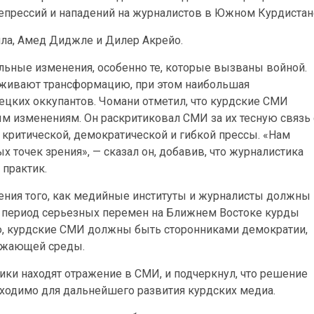
епрессий и нападений на журналистов в Южном Курдистан
ла, Амед Диджле и Дилер Акрейо.
льные изменения, особенно те, которые вызваны войной.
реживают трансформацию, при этом наибольшая
ецких оккупантов. Чомани отметил, что курдские СМИ
м изменениям. Он раскритиковал СМИ за их тесную связь 
 критической, демократической и гибкой прессы. «Нам
 точек зрения», — сказал он, добавив, что журналистика
практик.
ния того, как медийные институты и журналисты должны
от период серьезных перемен на Ближнем Востоке курды
ю, курдские СМИ должны быть сторонниками демократии,
ужающей среды.
ки находят отражение в СМИ, и подчеркнул, что решение
бходимо для дальнейшего развития курдских медиа.