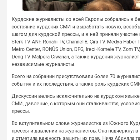
Курдские журналисты со всей Европы собрались в бе
состояние курдских СМИ и выработать новую, всео
шагом для курдской прессы, и в ней приняли участи
Stêrk TV, ANF, Ronahî TV, Channel 8, Çira TV, Medya Haber
Metro Center, RONÛS Union, DFG, Ireci-Komele TV, Zom TV
Deng TV, Malpera Ciwanan, а также курдский журналис
независимые журналисты.
Всего на собрании присутствовали более 70 журналис
события и их последствия, а также роль курдских С
Дискуссии велись исключительно на курдском языке.
СМИ, давление, с которым они сталкиваются, условия
прессы.
Во вступительном слове журналистка из Южного Курд
прессы и давлении на журналистов. Она подчеркнула
и отметила важность защиты их прав. Нияз Абдулла 