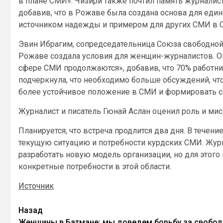
в плане СМИ». Чизири также почтил память журналис
добавив, что в Рожаве была создана основа для един
источником надежды и примером для других СМИ в С
Эвин Ибрагим, сопредседательница Союза свободной 
Рожаве создала условия для женщин-журналистов. Он
сфере СМИ продолжаются», добавив, что 70% работ
подчеркнула, что необходимо больше обсуждений, чт
более устойчивое положение в СМИ и формировать с
Журналист и писатель Гюнай Аслан оценил роль и ми
Планируется, что встреча продлится два дня. В течен
текущую ситуацию и потребности курдских СМИ. Журн
разработать новую модель организации, но для этог
конкретные потребности в этой области.
Источник
Назад
Женщины в Батмане: мы доведем борьбу за свобод