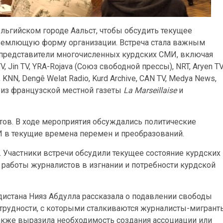
льгийском городе Аальст, чтобы обсудить текущее
бъемлющую форму организации. Встреча стала важным
е представители многочисленных курдских СМИ, включая
 TV, Jin TV, YRA-Rojava (Союз свободной прессы), NRT, Aryen TV
, KNN, Dengê Welat Radio, Kurd Archive, CAN TV, Medya News,
т из французской местной газеты
La Marseillaise
и
тов. В ходе мероприятия обсуждались политические
МИ в текущие времена перемен и преобразований.
 Участники встречи обсудили текущее состояние курдских
 работы журналистов в изгнании и потребности курдской
истана Нияз Абдулла рассказала о подавлении свободы
 трудности, с которыми сталкиваются журналисты-мигрант
также выразила необходимость создания ассоциации или