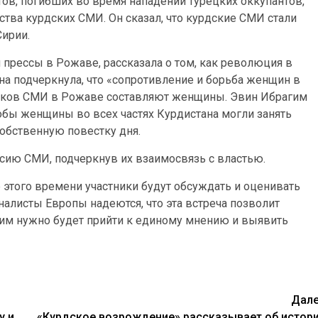
тов, погибших во время нападений турецких оккупантов,
ства курдских СМИ. Он сказал, что курдские СМИ стали
ирии.
прессы в Рожаве, рассказала о том, как революция в
а подчеркнула, что «сопротивление и борьба женщин в
ников СМИ в Рожаве составляют женщины. Эвин Ибрагим
обы женщины во всех частях Курдистана могли занять
обственную повестку дня.
ссию СМИ, подчеркнув их взаимосвязь с властью.
ие этого времени участники будут обсуждать и оценивать
алисты Европы надеются, что эта встреча позволит
о им нужно будет прийти к единому мнению и выявить
Дал
у и
«Курдское возрождение» рассказывает об истор