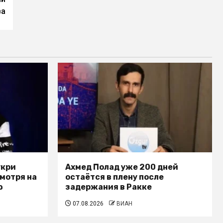
ва
укри
Ахмед Полад уже 200 дней
смотря на
остаётся в плену после
ю
задержания в Ракке
07.08.2026
ВИАН