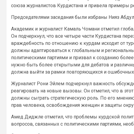
союза журналистов Курдистана и привела примеры р
Председателями заседания были избраны Нияз Абдул
Академик и журналист Камаль Чомани отметил глоба
Он подчеркнул, что все четыре части Курдистана пе
враждебность по отношению к курдам исходит от тур
должны адаптироваться к глобальным и региональны
политическими партиями и призвал к созданию более
нужно быть более открытыми для дебатов и различных
должна выйти за рамки повторяющихся и ошибочных 
Журналист Рони Эйлем подчеркнул важность обсужде
реагировать на новые вызовы. Он отметил, что в эт
должны сыграть стратегическую роль. По его мнени
прав человека, освобождения женщин и защиты окр
Амед Диджле отметил, что проблемы курдской полити
вопросов, связанных с политическими партиями, нео