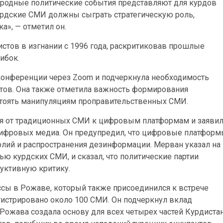
ародные политические события представляют для курдов
урдские СМИ должны сыграть стратегическую роль,
а», — отметил он.
истов в изгнании с 1996 года, раскритиковав прошлые
ибок.
 конференции через Zoom и подчеркнула необходимость
тов. Она также отметила важность формирования
стоять манипуляциям проправительственных СМИ.
я от традиционных СМИ к цифровым платформам и заявил
ифровых медиа. Он предупредил, что цифровые платфор
лий и распространения дезинформации. Мерван указал на
ю курдских СМИ, и сказал, что политические партии
уктивную критику.
сы в Рожаве, который также присоединился к встрече
гистрировано около 100 СМИ. Он подчеркнул вклад
ожава создала основу для всех четырех частей Курдиста