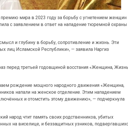
премию мира в 2023 году за борьбу с угнетением женщин 
пила с заявлением в ответ на нападение тюремной охраны
мысл и глубину в борьбу, сопротивление и жизнь. Эти
ых лиц Исламской Республики», — заявила Наргиз
 раз перед третьей годовщиной восстания «Женщина, Жизнь
чаем рождение мощного народного движения «Женщина,
нников напали на женское отделение. Этим нападением
ключённых и отомстить этому движению», — подчеркнула
ский народ чтит память своих родственников, убитых
нных на виселице, и беззащитных узников, подвергавших