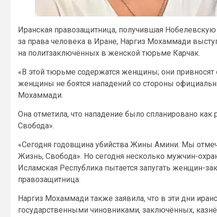
Иранская правозащитница, получившая Нобелевскую 
за права человека в Иране, Наргиз Мохаммади высту
на политзаключённых в женской тюрьме Карчак.
«В этой тюрьме содержатся женщины; они привносят с
женщины не боятся нападений со стороны официальн
Мохаммади.
Она отметила, что нападение было спланировано как
Свобода».
«Сегодня годовщина убийства Жины Амини. Мы отме
Жизнь, Свобода». Но сегодня несколько мужчин-охра
Исламская Республика пытается запугать женщин-за
правозащитница.
Наргиз Мохаммади также заявила, что в эти дни иран
государственными чиновниками, заключённых, казнё