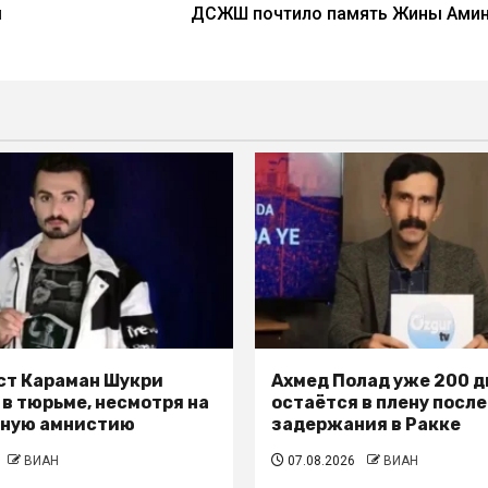
м
ДСЖШ почтило память Жины Ами
т Караман Шукри
Ахмед Полад уже 200 д
 в тюрьме, несмотря на
остаётся в плену после
ьную амнистию
задержания в Ракке
ВИАН
07.08.2026
ВИАН