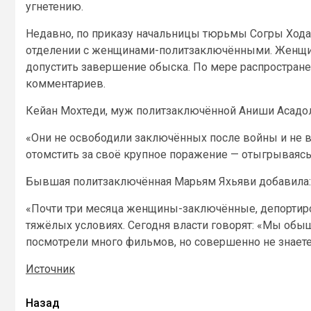
угнетению.
Недавно, по приказу начальницы тюрьмы Согры Хода
отделении с женщинами-политзаключёнными. Женщины
допустить завершение обыска. По мере распростран
комментариев.
Кейан Мохтеди, муж политзаключённой Аниши Асадолл
«Они не освободили заключённых после войны и не в
отомстить за своё крупное поражение — отыгрываясь
Бывшая политзаключённая Марьям Яхьяви добавила:
«Почти три месяца женщины-заключённые, депортиро
тяжёлых условиях. Сегодня власти говорят: «Мы об
посмотрели много фильмов, но совершенно не знает
Источник
Назад