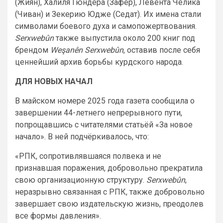
(Жиян), Халиля Гюндера (Зафер), Левента Челика
(Чиван) и Зекерию Юдже (Седат). Их имена стали
символами боевого духа и самопожертвования.
Serxwebûn
также выпустила около 200 книг под
брендом
Weşanên Serxwebûn
, оставив после себя
ценнейший архив борьбы курдского народа.
ДЛЯ НОВЫХ НАЧАЛ
В майском номере 2025 года газета сообщила о
завершении 44-летнего непрерывного пути,
попрощавшись с читателями статьёй «За новое
начало». В ней подчёркивалось, что:
«РПК, сопротивлявшаяся полвека и не
признавшая поражения, добровольно прекратила
свою организационную структуру.
Serxwebûn
,
неразрывно связанная с РПК, также добровольно
завершает свою издательскую жизнь, преодолев
все формы давления».