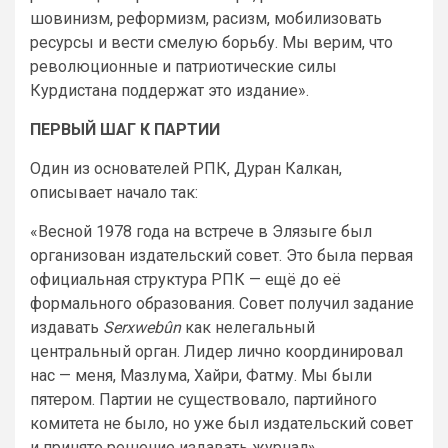
шовинизм, реформизм, расизм, мобилизовать
ресурсы и вести смелую борьбу. Мы верим, что
революционные и патриотические силы
Курдистана поддержат это издание».
ПЕРВЫЙ ШАГ К ПАРТИИ
Один из основателей РПК, Дуран Калкан,
описывает начало так:
«Весной 1978 года на встрече в Элязыге был
организован издательский совет. Это была первая
официальная структура РПК — ещё до её
формального образования. Совет получил задание
издавать
Serxwebûn
как нелегальный
центральный орган. Лидер лично координировал
нас — меня, Мазлума, Хайри, Фатму. Мы были
пятером. Партии не существовало, партийного
комитета не было, но уже был издательский совет
и принято решение издавать журнал».