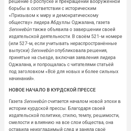
решение о роспуске и прекращении вооружённой
борьбы в соответствии с историческим
«Призывом к миру и демократическому
обществу» лидера Абдуллы Оджалана, газета
Serxwebûn
также объявила о завершении своей
издательской деятельности. В своём 521-м номере
(или 527-м, если учитывать нераспространённые
выпуски)
Serxwebûn
опубликовала решения,
принятые на съезде, включая заявления лидера
Оджалана, и попрощалась с читателями статьёй
под заголовком «Всё для новых и более сильных
начинаний».
НОВОЕ НАЧАЛО В КУРДСКОЙ ПРЕССЕ
Газета
Serxwebûn
считается началом новой эпохи в
истории курдской прессы. Благодаря своей
издательской политике, стилю, темпу, решимости,
смелости и влиянию на все слои общества, она
оставила неизгладимый след и заняла своё