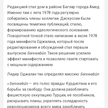
Редакцией стал дом в районе Баглар города Амед.
Именно там с лета 1978 года регулярно
собирались члены коллегии. Дискуссии были
посвящены тематике публикаций, стилю,
формированию идеологического основания.
Поворотной точкой стало написание в июле 1978
года манифеста Оджалана, который после
редактирования и обсуждений стал первым
выпуском
Serxwebûn
. Такое решение усилило
эффект манифеста и позволило газете стартовать
с мощным содержанием.
Лидер Оджалан так определял миссию
Serxwebûn
:
«
Serxwebûn
— это голос правды Курдистана и его
борьбы за свободу. Она должна разоблачать
фашистскую оккупацию Турции, её пособников,
раскрывать планы, укреплять солидарность
революционеров всего мира, разоблачать