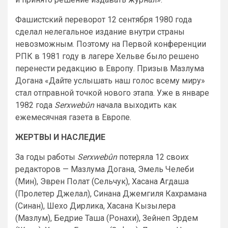
Фашистский переворот 12 сентября 1980 года
сделал нелегальное издание внутри страны
невозможным. Поэтому на Первой конференции
РПК в 1981 году в лагере Хельве было решено
перенести редакцию в Европу. Призыв Мазлума
Догана «Дайте услышать наш голос всему миру»
стал отправной точкой нового этапа. Уже в январе
1982 года
Serxwebûn
начала выходить как
ежемесячная газета в Европе.
ЖЕРТВЫ И НАСЛЕДИЕ
За годы работы
Serxwebûn
потеряла 12 своих
редакторов — Мазлума Догана, Эмель Челеби
(Мин), Эврен Полат (Сельчук), Хасана Агдаша
(Пролетер Джелал), Синана Джемгиля Кахрамана
(Синан), Шехо Дирлика, Хасана Кызылера
(Мазлум), Бедрие Таша (Ронахи), Зейнеп Эрдем