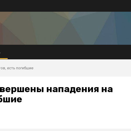
А
ов, есть погибшие
овершены нападения на
ибшие