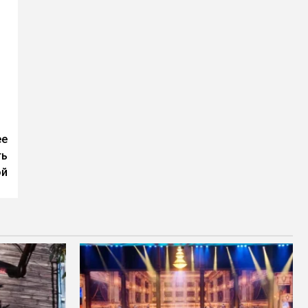
ее
ть
ой