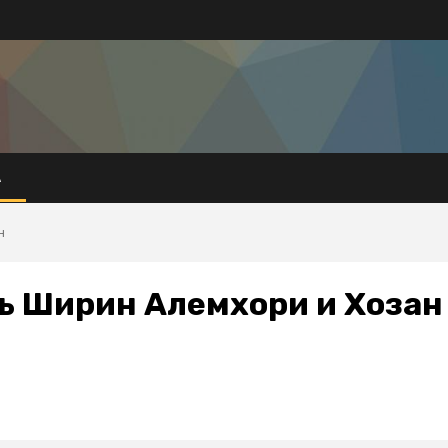
А
н
ь Ширин Алемхори и Хозан