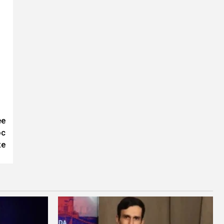
ее
ос
ке