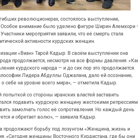
огибших революционерах, состоялось выступление,
. Особое внимание было уделено фигуре Ширин Алемхори 
 Участники мероприятия заявили, что её смерть стала
тической активности курдских женщин.
изации «Виан» Тарой Кадыр. В своём выступлении она
арода продолжается, несмотря на все формы давления. «Ка
вления курдского народа — и до сих пор это продолжается.
лософии Лидера Абдуллы Оджалана, дало ей осознание,
 о себе на уровне всего мира», — отметила Кадыр.
 попыткой со стороны иранских властей заставить
ытался подавить курдскую женщину жестокими репрессиям
вить замолчать голос её сопротивления. Но каждый день
ется и обретает волю», — заявила Кадыр.
на продолжают борьбу под лозунгом «Женщина, жизнь и
ия. «Сегодня женщины Восточного Курдистана, где бы они