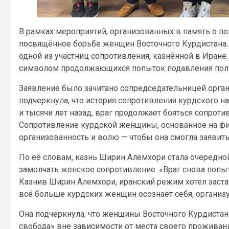
В рамках мероприятий, организованных в память о п
посвящённое борьбе женщин Восточного Курдистана
одной из участниц сопротивления, казнённой в Иране.
символом продолжающихся попыток подавления поли
Заявление было зачитано сопредседательницей орган
подчеркнула, что история сопротивления курдского н
и тысячи лет назад, враг продолжает бояться сопроти
Сопротивление курдской женщины, основанное на фи
организованность и волю — чтобы она смогла заявить
По её словам, казнь Ширин Алемхори стала очередной
замолчать женское сопротивление. «Враг снова поп
Казнив Ширин Алемхори, иранский режим хотел заста
всё больше курдских женщин осознаёт себя, организу
Она подчеркнула, что женщины Восточного Курдиста
свобода» вне зависимости от места своего проживан