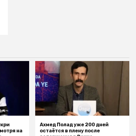
укри
Ахмед Полад уже 200 дней
смотря на
остаётся в плену после