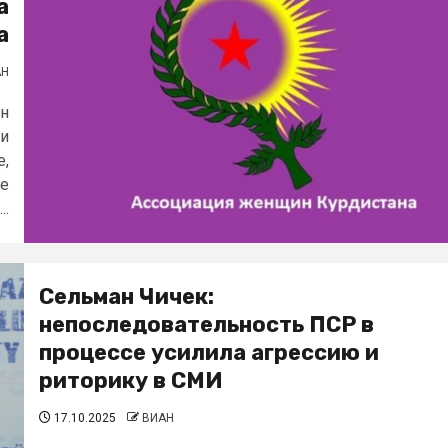
а
а
АН
ин
ии
е,
ие
..
Сельман Чичек:
непоследовательность ПСР в
процессе усилила агрессию и
риторику в СМИ
17.10.2025
ВИАН