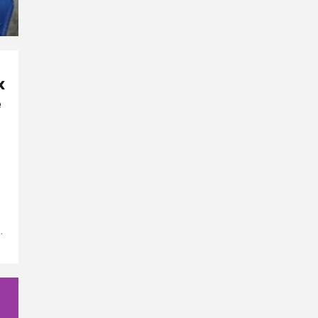
х
е
.