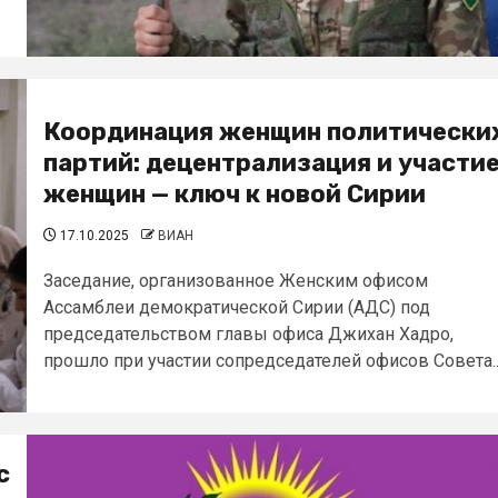
Координация женщин политически
партий: децентрализация и участи
женщин — ключ к новой Сирии
17.10.2025
ВИАН
Заседание, организованное Женским офисом
Ассамблеи демократической Сирии (АДС) под
председательством главы офиса Джихан Хадро,
прошло при участии сопредседателей офисов Совета..
с