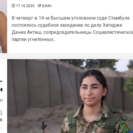
17.10.2025
ВИАН
В четверг в 14-м Высшем уголовном суде Стамбула
состоялось судебное заседание по делу Хатидже
Дениз Акташ, сопредседательницы Социалистическо
партии угнетённых...
—
и
АН
),
 в
..