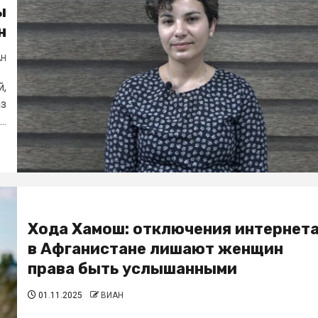
ы
н
АН
й,
аз
..
Хода Хамош: отключения интернет
в Афганистане лишают женщин
права быть услышанными
01.11.2025
ВИАН