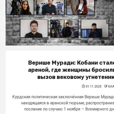
Верише Муради: Кобани стал
ареной, где женщины бросил
вызов вековому угнетени
01.11.2025
ВИ
Курдская политическая заключённая Верише Мурад
находящаяся в иранской тюрьме, распространи
послание по случаю 1 ноября — Всемирного д