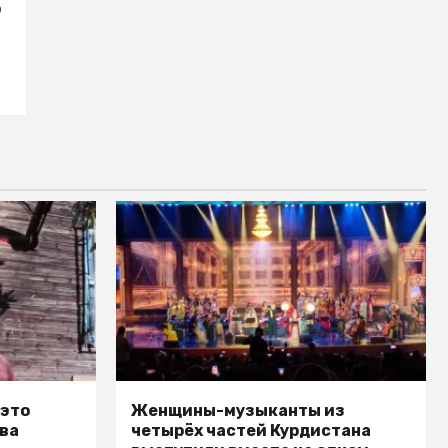
о
 это
Женщины-музыканты из
ва
четырёх частей Курдистана