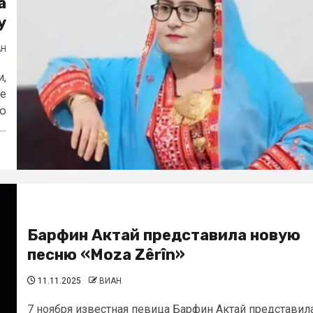
а
у
АН
и,
ке
ию
..
Барфин Актай представила новую
песню «Moza Zêrîn»
11.11.2025
ВИАН
7 ноября известная певица Барфин Актай представил