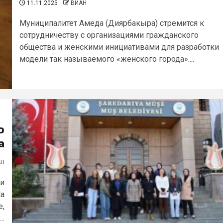
11.11.2025
ВИАН
Муниципалитет Амеда (Диярбакыра) стремится к
сотрудничеству с организациями гражданского
общества и женскими инициативами для разработки
модели так называемого «женского города»....
о
а
АН
ии
На
е,
..