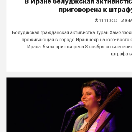
В Иране белуджская активистк
приговорена к штраф
11.11.2025
ВИ
Белуджская гражданская активистка Туран Хамелзех
проживающая в городе Ираншехр на юго-восто
Ирана, была приговорена 8 ноября ко внесен
штрафа в.