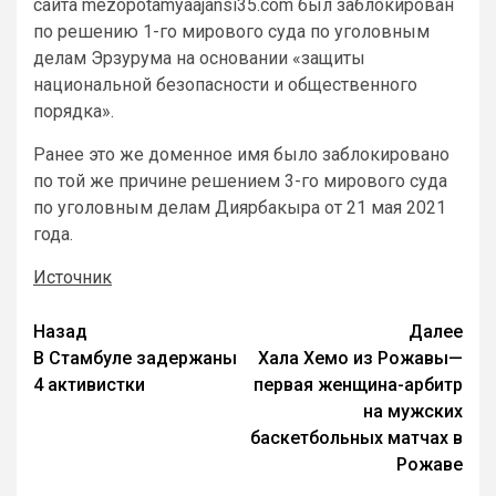
сайта mezopotamyaajansi35.com был заблокирован
по решению 1-го мирового суда по уголовным
делам Эрзурума на основании «защиты
национальной безопасности и общественного
порядка».
Ранее это же доменное имя было заблокировано
по той же причине решением 3-го мирового суда
по уголовным делам Диярбакыра от 21 мая 2021
года.
Источник
Назад
Далее
В Стамбуле задержаны
Хала Хемо из Рожавы—
4 активистки
первая женщина-арбитр
на мужских
баскетбольных матчах в
Рожаве