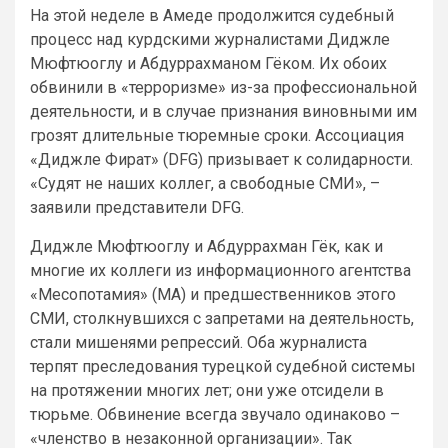
На этой неделе в Амеде продолжится судебный
процесс над курдскими журналистами Диджле
Мюфтюоглу и Абдуррахманом Гёком. Их обоих
обвинили в «терроризме» из-за профессиональной
деятельности, и в случае признания виновными им
грозят длительные тюремные сроки. Ассоциация
«Диджле Фират» (DFG) призывает к солидарности.
«Судят не наших коллег, а свободные СМИ», –
заявили представители DFG.
Диджле Мюфтюоглу и Абдуррахман Гёк, как и
многие их коллеги из информационного агентства
«Месопотамия» (МА) и предшественников этого
СМИ, столкнувшихся с запретами на деятельность,
стали мишенями репрессий. Оба журналиста
терпят преследования турецкой судебной системы
на протяжении многих лет; они уже отсидели в
тюрьме. Обвинение всегда звучало одинаково –
«членство в незаконной организации». Так