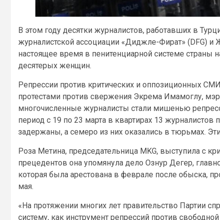
В этом году десятки журналистов, работавших в Турц
журналистской ассоциации «Диджле-Фират» (DFG) и 
настоящее время в пенитенциарной системе страны н
десятерых женщин.
Репрессии против критических и оппозиционных СМИ 
протестами против свержения Экрема Имамоглу, мэра 
многочисленные журналисты стали мишенью репресси
период с 19 по 23 марта в квартирах 13 журналисто
задержаны, а семеро из них оказались в тюрьмах. Э
Роза Метина, председательница MKG, выступила с кри
прецедентов она упомянула дело Ознур Дегер, главно
которая была арестована в феврале после обыска, пр
мая.
«На протяжении многих лет правительство Партии сп
систему, как инструмент репрессий против свободной 