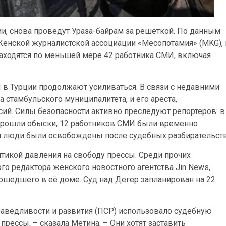
ии, снова проведут Ураза-байрам за решеткой. По данным
Женской журналистской ассоциации «Месопотамия» (MKG), 
аходятся по меньшей мере 42 работника СМИ, включая
в Турции продолжают усиливаться. В связи с недавними
стамбульского муниципалитета, и его ареста,
й. Силы безопасности активно преследуют репортеров: в
в прошли обыски, 12 работников СМИ были временно
ти люди были освобождены после судебных разбирательств
тикой давления на свободу прессы. Среди прочих
го редактора женского новостного агентства Jin News,
ошедшего в её доме. Суд над Дегер запланирован на 22
раведливости и развития (ПСР) использовало судебную
прессы, – сказала Метина, – Они хотят заставить