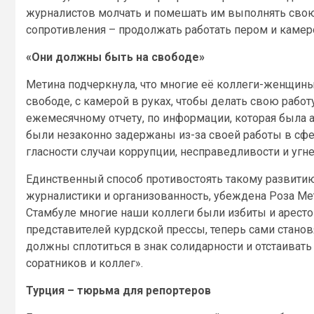
журналистов молчать и помешать им выполнять свою
сопротивления – продолжать работать пером и камер
«Они должны быть на свободе»
Метина подчеркнула, что многие её коллеги-женщины
свободе, с камерой в руках, чтобы делать свою рабо
ежемесячному отчету, по информации, которая была 
были незаконно задержаны из-за своей работы в сфер
гласности случаи коррупции, несправедливости и угне
Единственный способ противостоять такому развитию
журналистики и организованность, убеждена Роза Ме
Стамбуле многие наши коллеги были избиты и арестов
представителей курдской прессы, теперь сами стано
должны сплотиться в знак солидарности и отстаиват
соратников и коллег».
Турция – тюрьма для репортеров