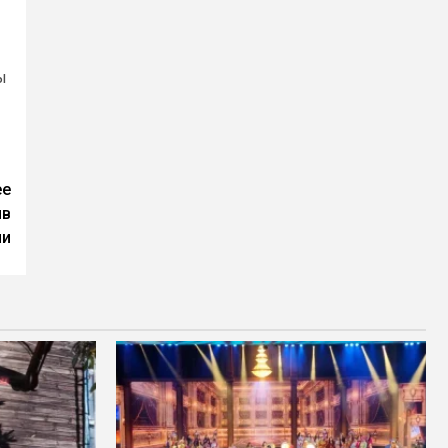
ы
ее
ив
ии