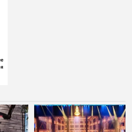
ее
ря