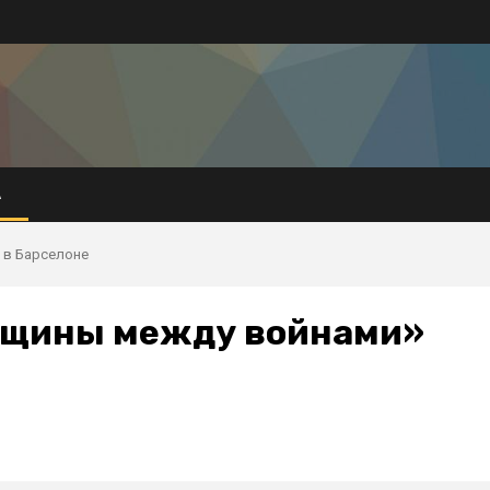
А
 в Барселоне
нщины между войнами»