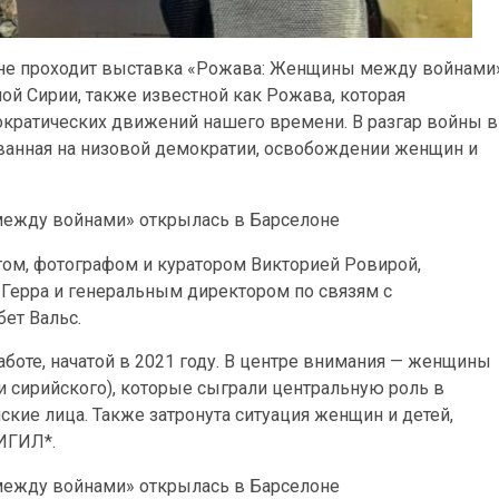
оне проходит выставка «Рожава: Женщины между войнами»
й Сирии, также известной как Рожава, которая
ократических движений нашего времени. В разгар войны в
ованная на низовой демократии, освобождении женщин и
том, фотографом и куратором Викторией Ровирой,
Герра и генеральным директором по связям с
ет Вальс.
боте, начатой в 2021 году. В центре внимания — женщины
и сирийского), которые сыграли центральную роль в
кие лица. Также затронута ситуация женщин и детей,
ИГИЛ*.