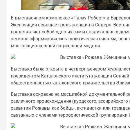
В выставочном комплексе «Палау Роберт» в Барсел
Экспозиция освещает роль женщин в Северо-Восточно
представляет собой одно из самых радикальных дем
регионе сформировалась политическая система, осн
многонациональной социальной модели.
Выставка была открыта в четверг вечером журналис
президентом Каталонского института женщин Сонией 
общественностью каталонского правительства Элизаб
Выставка основана на масштабной документальной ра
различного происхождения (курдского, ассирийского 
развитии Рожавы как бойцы, активистки или гражданс
связанных с членами террористической группировки 