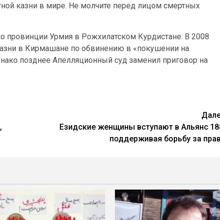
тной казни в мире. Не молчите перед лицом смертных
ко провинции Урмия в Рожхилатском Курдистане. В 2008
 казни в Кирмашане по обвинению в «покушении на
днако позднее Апелляционный суд заменил приговор на
Дал
,
Езидские женщины вступают в Альянс 18
поддерживая борьбу за пра