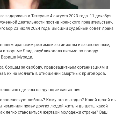
а задержана в Тегеране 4 августа 2023 года. 11 декабря
руженной деятельности против иранского правительства».
говор 23 июля 2024 года. Высший судебный совет Ирана
сенным иранским режимом активистам и заключенным,
ая в тюрьме Язид, опубликовала письмо по поводу
 Варише Муради.
а, борцам за свободу, правозащитным организациям и
звав их не молчать в отношении смертных приговоров,
жалялиан сделала следующие заявления:
человеческую любовь? Кому это выгодно? Какой ценой в
вы изменили праву других людей жить и дышать, какой
так легко становиться жертвой молодежи страны? Ваш