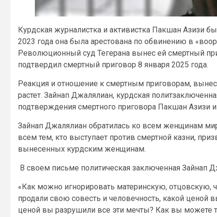
Курдская журналистка и активистка Пакшан Азизи был
2023 года она была арестована по обвинению в «воо
Революционный суд Тегерана вынес ей смертный при
подтвердил смертный приговор 8 января 2025 года.
Реакция и отношение к смертным приговорам, выне
растет. Зайнап Джалялиан, курдская политзаключенн
подтверждения смертного приговора Пакшан Азизи и
Зайнап Джалялиан обратилась ко всем женщинам мир
всем тем, кто выступает против смертной казни, при
вынесенных курдским женщинам.
В своем письме политическая заключенная Зайнап Д
«Как можно игнорировать материнскую, отцовскую, 
продали свою совесть и человечность, какой ценой 
ценой вы разрушили все эти мечты? Как вы можете 