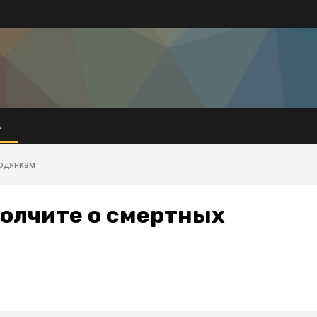
А
урдянкам
молчите о смертных