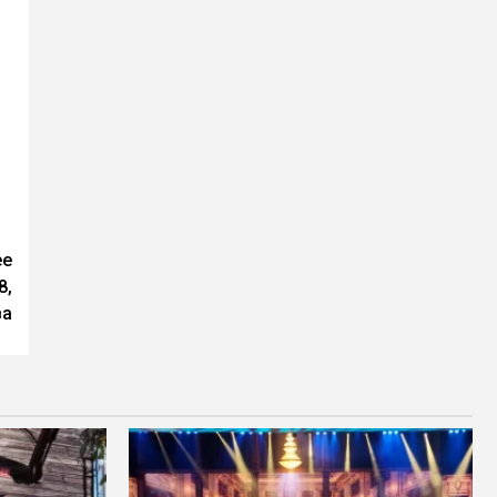
ее
8,
ва