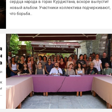
сердца народа в горах Курдистана, вскоре выпустит
новый альбом. Участники коллектива подчеркивают,
что борьба...
я
н
а
АН
 к
бы
..