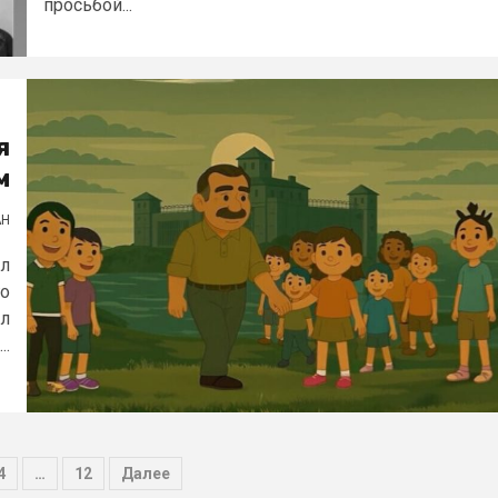
просьбой...
я
м
АН
ал
го
ыл
..
4
…
12
Далее