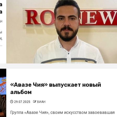
а
а
АН
сы
и,
..
«Авазе Чия» выпускает новый
альбом
29.07.2025
ВИАН
Группа «Авазе Чия», своим искусством завоевавшая