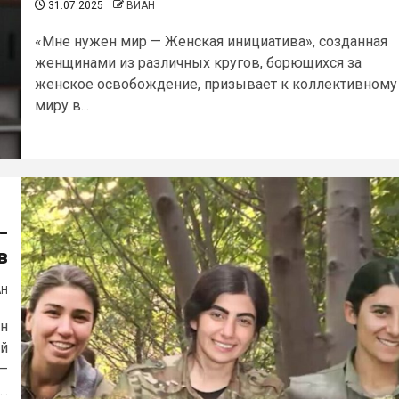
31.07.2025
ВИАН
«Мне нужен мир — Женская инициатива», созданная
женщинами из различных кругов, борющихся за
женское освобождение, призывает к коллективному
миру в...
-
в
АН
ин
ой
 –
..