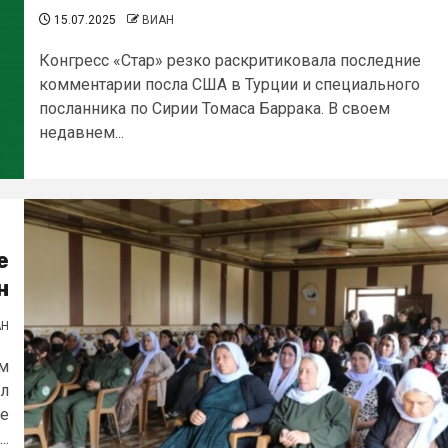
15.07.2025
ВИАН
Конгресс «Стар» резко раскритиковала последние
комментарии посла США в Турции и специального
посланника по Сирии Томаса Баррака. В своем
недавнем...
е
н
АН
ом
ыл
же
..