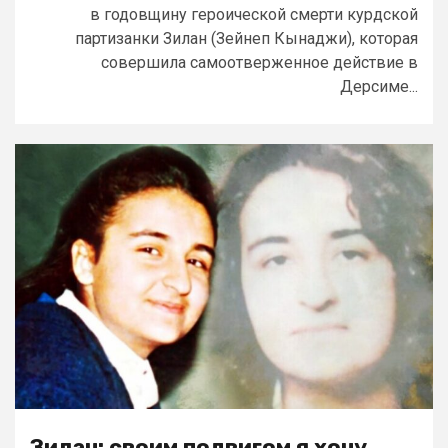
в годовщину героической смерти курдской
партизанки Зилан (Зейнеп Кынаджи), которая
совершила самоотверженное действие в
Дерсиме...
Зилан: своим подвигом я хочу