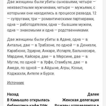
Две женщины были убиты сыновьями, четыре —
неизвестными мужчинами, четыре — мужьями, с
которыми они находились в процессе развода, 12
— супругами, три — романтическими партнерами,
одна — работодателем, одна — бывшим мужем,
одна — знакомыми и одна — родственниками.
Две женщины были убиты в Адане, одна — в
Анталье, две — в Трабзоне, по одной — в Денизли,
Карабюке, Эдирне, Анкаре, Испарте, Балыкесире,
Мардине, Кайсери, две — в Мерсине, две — в
Мугле, по одной — в Урфе, Стамбуле, две — в
Амеде, по одной — в Айдыне, Агры, Конье,
Коджаэли, Антепе и Бурсе.
Источник
Назад
Далее
В Камышло открылась
Женская делегация
библиотека-кафе Şilêr
Рожавы отправляется в