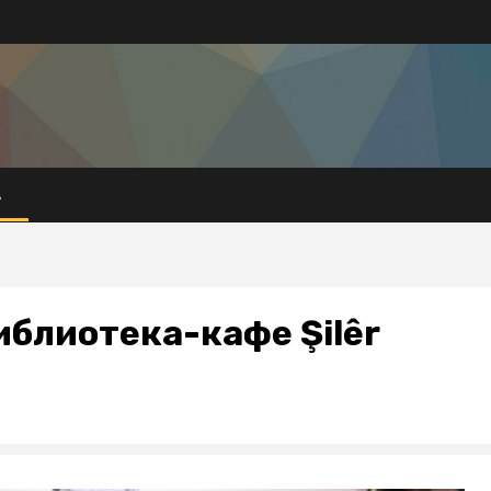
А
блиотека-кафе Şilêr