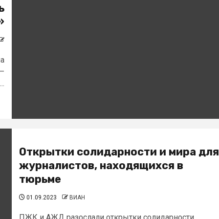
ь
»
на
 –
..
Открытки солидарности и мира для
журналистов, находящихся в
тюрьме
01.09.2023
ВИАН
ПЖК и АЖД разослали открытки солидарности