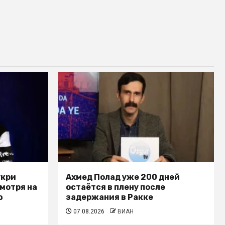
укри
Ахмед Полад уже 200 дней
смотря на
остаётся в плену после
ю
задержания в Ракке
07.08.2026
ВИАН