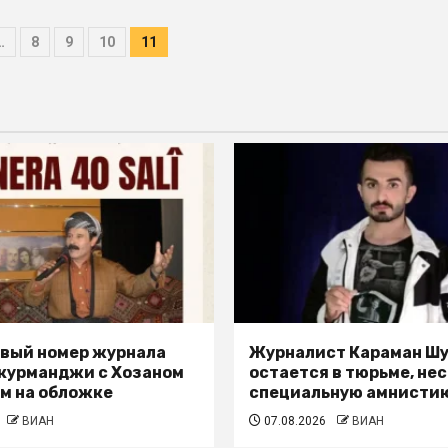
…
8
9
10
11
вый номер журнала
Журналист Караман Ш
 курманджи с Хозаном
остается в тюрьме, не
м на обложке
специальную амнисти
ВИАН
07.08.2026
ВИАН