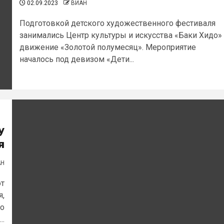
02.09.2023
ВИАН
Подготовкой детского художественного фестиваля
занимались Центр культуры и искусства «Баки Хидо»
движение «Золотой полумесяц». Мероприятие
началось под девизом «Дети...
у
я
АН
ют
я,
го
..