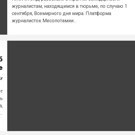
журналистам, находящимся в тюрьме, по случаю 1
сентября, Всемирного дня мира. Платформа
журналисток Месопотамии...
б
е
ют
ть
а,
..