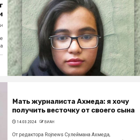
г
и
АН
де
ла
..
Мать журналиста Ахмеда: я хочу
получить весточку от своего сына
14.03.2024
ВИАН
От редактора Rojnews Сулеймана Ахмеда,