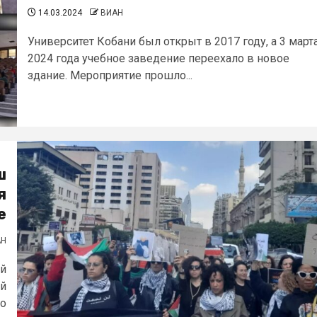
14.03.2024
ВИАН
Университет Кобани был открыт в 2017 году, а 3 март
2024 года учебное заведение переехало в новое
здание. Мероприятие прошло...
ш
я
е
АН
ий
ый
ло