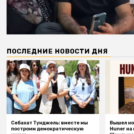
ПОСЛЕДНИЕ НОВОСТИ ДНЯ
Себахат Тунджель: вместе мы
Вышел но
построим демократическую
Huner на