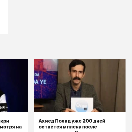
укри
Ахмед Полад уже 200 дней
смотря на
остаётся в плену после