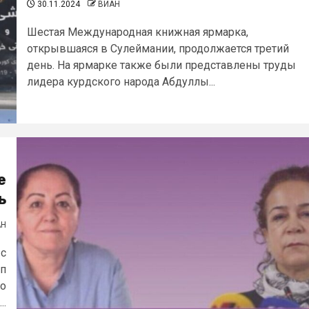
30.11.2024
ВИАН
Шестая Международная книжная ярмарка,
открывшаяся в Сулеймании, продолжается третий
день. На ярмарке также были представлены труды
лидера курдского народа Абдуллы...
е
ь
АН
 с
ап
го
..