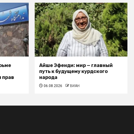
рьме
Айше Эфенди: мир — главный
путь к будущему курдского
 прав
народа
06.08.2026
ВИАН
.