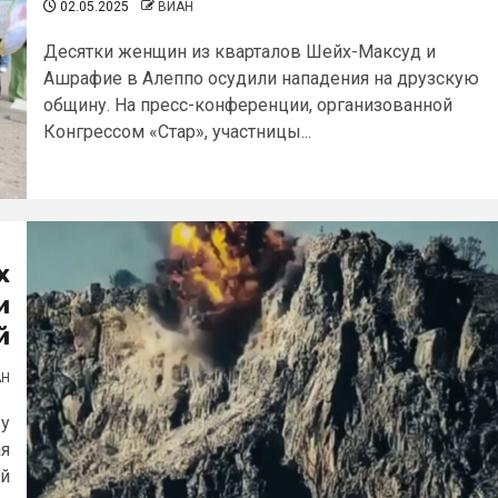
02.05.2025
ВИАН
Десятки женщин из кварталов Шейх-Максуд и
Ашрафие в Алеппо осудили нападения на друзскую
общину. На пресс-конференции, организованной
Конгрессом «Стар», участницы...
х
и
й
АН
ву
ая
ый