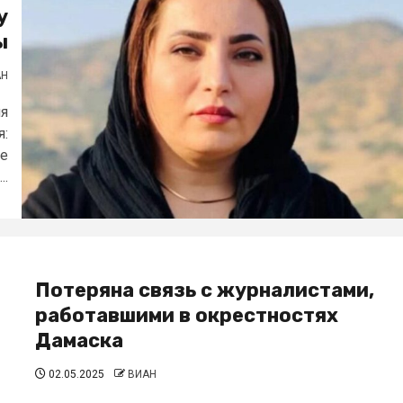
у
ы
АН
ия
я:
йе
..
Потеряна связь с журналистами,
работавшими в окрестностях
Дамаска
02.05.2025
ВИАН