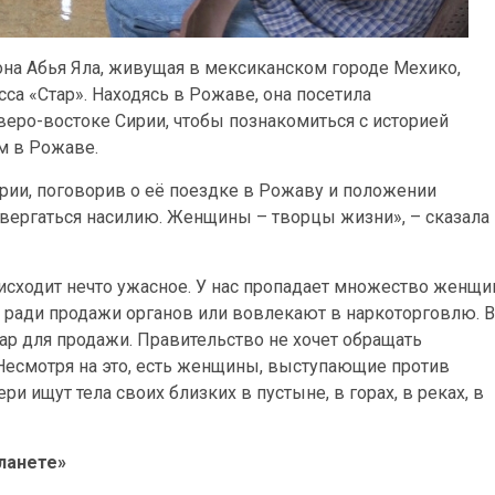
на Абья Яла, живущая в мексиканском городе Мехико,
а «Стар». Находясь в Рожаве, она посетила
веро-востоке Сирии, чтобы познакомиться с историей
м в Рожаве.
рии, поговорив о её поездке в Рожаву и положении
вергаться насилию. Женщины – творцы жизни», – сказала
роисходит нечто ужасное. У нас пропадает множество женщи
т ради продажи органов или вовлекают в наркоторговлю. В
ар для продажи. Правительство не хочет обращать
 Несмотря на это, есть женщины, выступающие против
 ищут тела своих близких в пустыне, в горах, в реках, в
ланете»