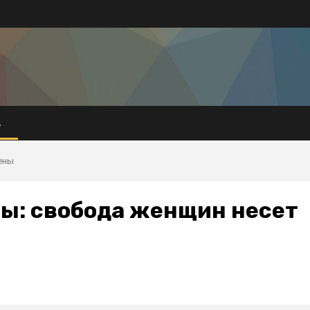
А
ены
лы: свобода женщин несет