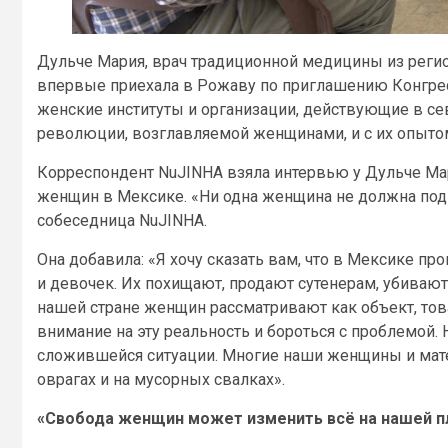
Дульче Мария, врач традиционной медицины из регио
впервые приехала в Рожаву по приглашению Конгресс
женские институты и организации, действующие в се
революции, возглавляемой женщинами, и с их опыто
Корреспондент NuJINHA взяла интервью у Дульче Ма
женщин в Мексике. «Ни одна женщина не должна под
собеседница NuJINHA.
Она добавила: «Я хочу сказать вам, что в Мексике п
и девочек. Их похищают, продают сутенерам, убиваю
нашей стране женщин рассматривают как объект, тов
внимание на эту реальность и бороться с проблемой.
сложившейся ситуации. Многие наши женщины и матери
оврагах и на мусорных свалках».
«Свобода женщин может изменить всё на нашей п