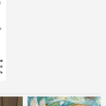
д
в
ее
но
ть