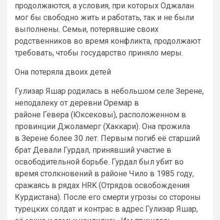
продолжаются, а условия, при которых Оджалан
мог бы свободно жить и работать, так и не были
выполнены. Семьи, потерявшие своих
родственников во время конфликта, продолжают
требовать, чтобы государство приняло меры.
Она потеряла двоих детей
Гулизар Яшар родилась в небольшом селе Зерене,
неподалеку от деревни Оремар в
районе Гевера (Юксековы), расположенном в
провинции Джоламерг (Хаккари). Она прожила
в Зерене более 30 лет. Первым погиб её старший
брат Девали Гурдал, принявший участие в
освободительной борьбе. Гурдал был убит во
время столкновений в районе Чило в 1985 году,
сражаясь в рядах HRK (Отрядов освобождения
Курдистана). После его смерти угрозы со стороны
турецких солдат и контрас в адрес Гулизар Яшар,