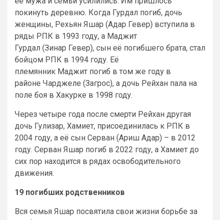
её мужа и семьи усилились. Им пришлось
покинуть деревню. Когда Гурдал погиб, дочь
женщины, Рехьян Яшар (Адар Гевер) вступила в
ряды РПК в 1993 году, а Маджит
Гурдал (Зинар Гевер), сын её погибшего брата, стал
бойцом РПК в 1994 году. Её
племянник Маджит погиб в том же году в
районе Чарджеле (Загрос), а дочь Рейхан пала на
поле боя в Хакурке в 1998 году.
Через четыре года после смерти Рейхан другая
дочь Гулизар, Хамиет, присоединилась к РПК в
2004 году, а её сын Серван (Ариш Адар) – в 2012
году. Серван Яшар погиб в 2022 году, а Хамиет до
сих пор находится в рядах освободительного
движения.
19 погибших родственников
Вся семья Яшар посвятила свои жизни борьбе за