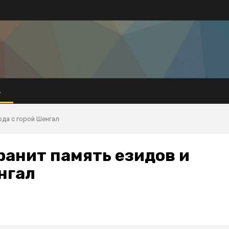
А
ода с горой Шенгал
ранит память езидов и
нгал