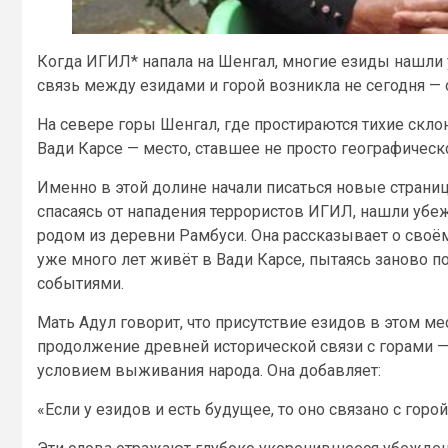
Когда ИГИЛ* напала на Шенгал, многие езиды нашли 
связь между езидами и горой возникла не сегодня — о
На севере горы Шенгал, где простираются тихие склон
Вади Карсе — место, ставшее не просто географическ
Именно в этой долине начали писаться новые страниц
спасаясь от нападения террористов ИГИЛ, нашли убежи
родом из деревни Рамбуси. Она рассказывает о своём
уже много лет живёт в Вади Карсе, пытаясь заново 
событиями.
Мать Адул говорит, что присутствие езидов в этом ме
продолжение древней исторической связи с горами — 
условием выживания народа. Она добавляет:
«Если у езидов и есть будущее, то оно связано с горо