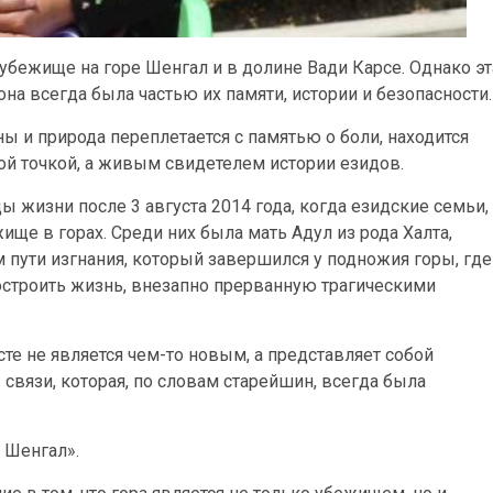
убежище на горе Шенгал и в долине Вади Карсе. Однако эт
на всегда была частью их памяти, истории и безопасности.
ы и природа переплетается с памятью о боли, находится
ой точкой, а живым свидетелем истории езидов.
ы жизни после 3 августа 2014 года, когда езидские семьи,
ще в горах. Среди них была мать Адул из рода Халта,
 пути изгнания, который завершился у подножия горы, где
построить жизнь, внезапно прерванную трагическими
сте не является чем-то новым, а представляет собой
связи, которая, по словам старейшин, всегда была
й Шенгал».