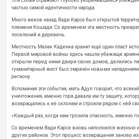
Эти слова отражают глубоко укоренившееся убеждение
частью самой идентичности народа.
Много веков назад Вади Карсе был открытой террито
племени Кошади. Со временем эта местность превр
поселений и деревень.
Местность Малак Каденка хранит ещё один пласт ист
Первой мировой войны здесь нашли убежище армяне,
открыли перед ними двери своих домов, делились пи
гуманитарный жест был омрачён новыми нападениями 
региону.
Вспоминая эти события, мать Адул говорит, что всяки
уничтожения, именно гора давала им ту защиту, кото
возвращались к её склонам и строили рядом с ней св
«Каждый раз, когда нам грозила опасность, именно го
Со временем Вади Карсе вновь наполнился жизнью и
других районов. Этот процесс возвращения заново и