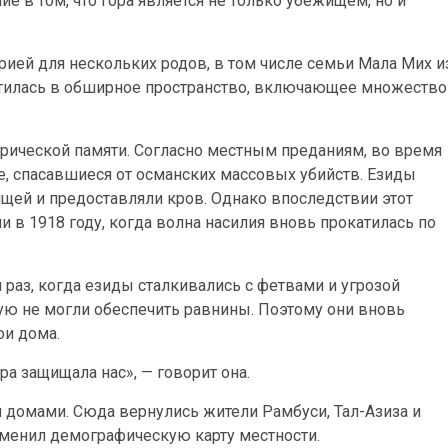
 в том, что гора является не только убежищем, но и
рией для нескольких родов, в том числе семьи Мала Мих и
атилась в обширное пространство, включающее множество
орической памяти. Согласно местным преданиям, во время
 спасавшиеся от османских массовых убийств. Езиды
щей и предоставляли кров. Однако впоследствии этот
в 1918 году, когда волна насилия вновь прокатилась по
й раз, когда езиды сталкивались с фетвами и угрозой
рую не могли обеспечить равнины. Поэтому они вновь
ои дома.
ра защищала нас», — говорит она.
 домами. Сюда вернулись жители Рамбуси, Тал-Азиза и
зменил демографическую карту местности.