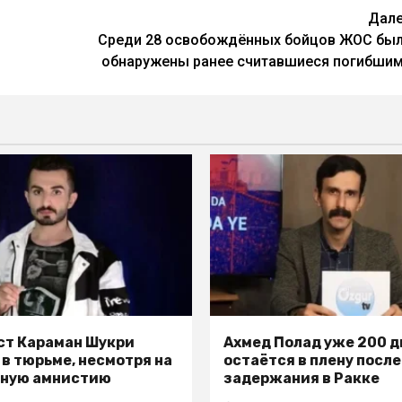
Дал
Среди 28 освобождённых бойцов ЖОС бы
обнаружены ранее считавшиеся погибши
т Караман Шукри
Ахмед Полад уже 200 д
 в тюрьме, несмотря на
остаётся в плену после
ьную амнистию
задержания в Ракке