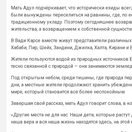
Мать Адул подчёркивает, что исторически езиды всег
были вынуждены переселиться на равнины, где, по её
традиционному укладу. Поэтому сегодняшнее возвращ
жительства, а возвращением к собственной сущности
В Вади Карсе вместе живут представители различных 
Хабаби, Пир, Шейх, Зандини, Джилка, Халта, Кирани и 
Жители пользуются водой из природных источников Би
тесно связанной с природой — они занимаются земле
Под открытым небом, среди тишины, где природа пер
дни, а местные жители продолжают хранить убеждение
мире, который становится всё более неспокойным.
Завершая свой рассказ, мать Адул говорит слова, в к
«Другие места не для нас. Наши дети, которые растут 
наша вера и вся наша жизнь находятся здесь, на этой 