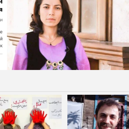
и
я
АН
не
ой
 к
..