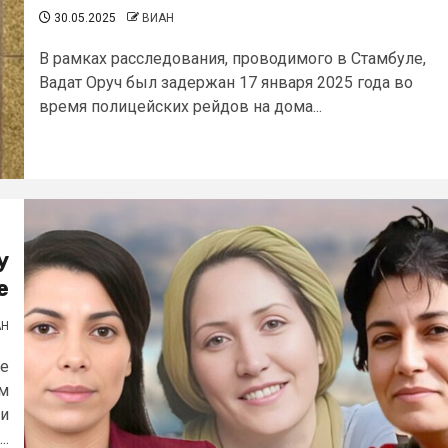
30.05.2025
ВИАН
В рамках расследования, проводимого в Стамбуле,
Вадат Оруч был задержан 17 января 2025 года во
время полицейских рейдов на дома...
у
е
АН
ее
им
 и
..