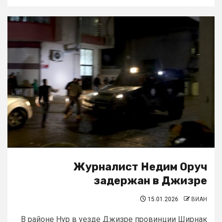
Журналист Недим Оруч
задержан в Джизре
15.01.2026
ВИАН
В районе Нур в уезде Джизре провинции Ширнак