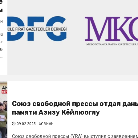
е
м
АН
за
т»
ов
..
Союз свободной прессы отдал дан
памяти Азизу Кёйлюоглу
09.02.2025
ВИАН
Союз свободной прессы (YRA) выступил с заявление