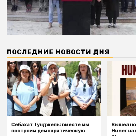
ПОСЛЕДНИЕ НОВОСТИ ДНЯ
Себахат Тунджель: вместе мы
Вышел но
построим демократическую
Huner на