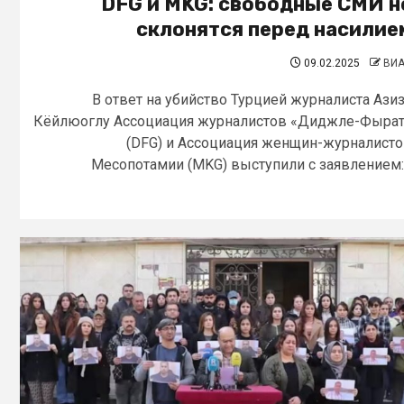
DFG и MKG: свободные СМИ н
склонятся перед насилие
09.02.2025
ВИ
В ответ на убийство Турцией журналиста Ази
Кёйлюоглу Ассоциация журналистов «Диджле-Фыра
(DFG) и Ассоциация женщин-журналист
Месопотамии (MKG) выступили с заявлением:.