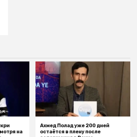
укри
Ахмед Полад уже 200 дней
смотря на
остаётся в плену после