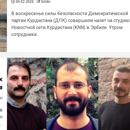
09.02.2025
ВИАН
В воскресенье силы безопасности Демократической
партии Курдистана (ДПК) совершили налет на студию
Новостной сети Курдистана (KNN) в Эрбиле. Утром
сотрудники...
х
в
АН
 в
то
..