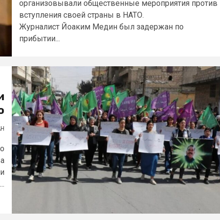
организовывали общественные мероприятия против
вступления своей страны в НАТО.
Журналист Йоаким Медин был задержан по
прибытии...
и
о
АН
по
ва
ли
..