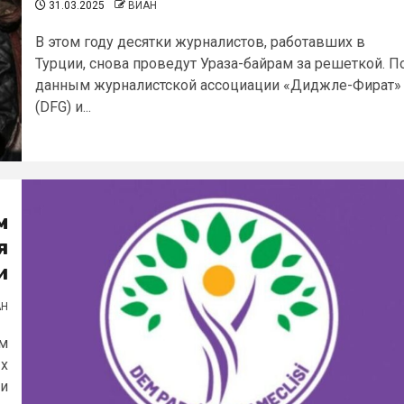
31.03.2025
ВИАН
В этом году десятки журналистов, работавших в
Турции, снова проведут Ураза-байрам за решеткой. П
данным журналистской ассоциации «Диджле-Фират»
(DFG) и...
м
я
и
АН
ым
ых
ми