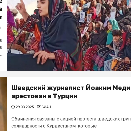
е
е
т
АН
ав
 в
..
Шведский журналист Йоаким Меди
арестован в Турции
29.03.2025
ВИАН
Обвинения связаны с акцией протеста шведских груп
солидарности с Курдистаном, которые