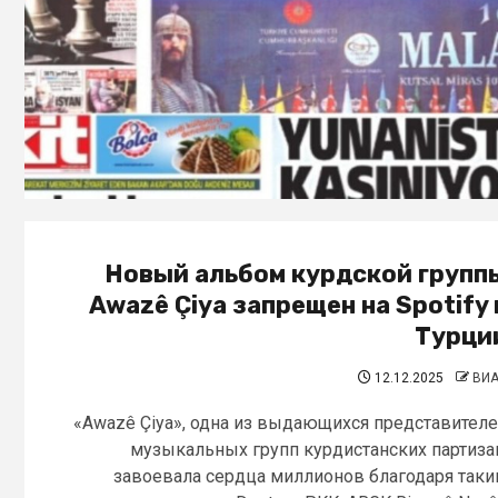
Новый альбом курдской групп
Awazê Çiya запрещен на Spotify 
Турци
12.12.2025
ВИ
«Awazê Çiya», одна из выдающихся представител
музыкальных групп курдистанских партиза
завоевала сердца миллионов благодаря так