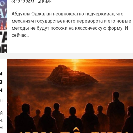
12.12.2025
ВИАН
Абдулла Оджалан неоднократно подчеркивал, что
механизм государственного переворота и его новые
методы не будут похожи на классическую форму. И
сейчас...
ы
в
и
АН
ей
н,
им