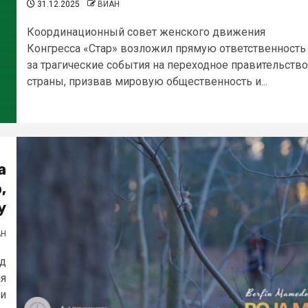
31.12.2025
ВИАН
Координационный совет женского движения
Конгресса «Стар» возложил прямую ответственность
за трагические события на переходное правительство
страны, призвав мировую общественность и...
а
,
у
АН
од
ая
ни