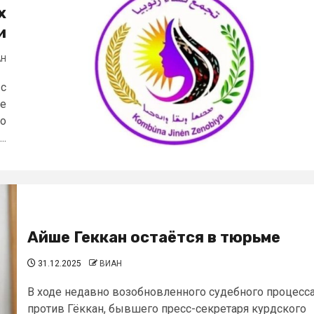
х
и
АН
 с
ое
со
..
Айше Геккан остаётся в тюрьме
31.12.2025
ВИАН
В ходе недавно возобновленного судебного процесс
против Гёккан, бывшего пресс-секретаря курдского