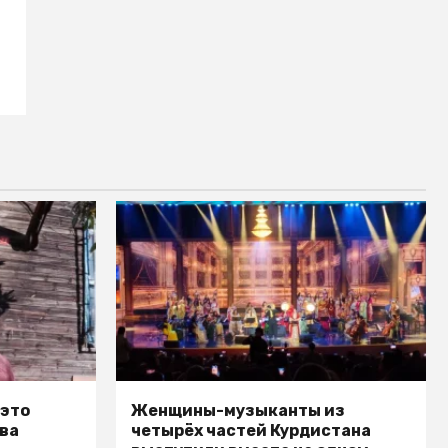
 это
Женщины-музыканты из
ва
четырёх частей Курдистана