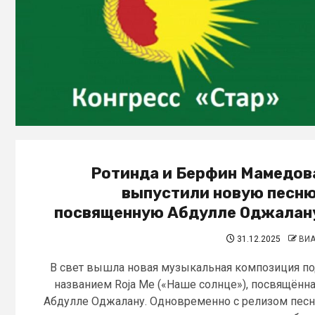
Ротинда и Берфин Мамедов
выпустили новую песню
посвященную Абдулле Оджалан
31.12.2025
ВИ
В свет вышла новая музыкальная композиция п
названием Roja Me («Наше солнце»), посвящённ
Абдулле Оджалану. Одновременно с релизом пес