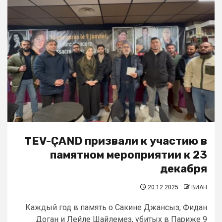
TEV-ÇAND призвали к участию в
памятном мероприятии к 23
декабря
20.12.2025
ВИАН
Каждый год в память о Сакине Джансыз, Фидан
Доган и Лейле Шайлемез, убитых в Париже 9