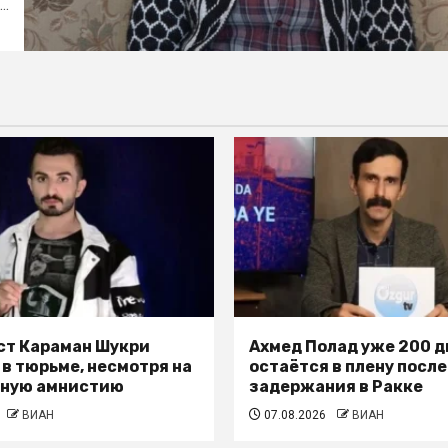
..
т Караман Шукри
Ахмед Полад уже 200 д
 в тюрьме, несмотря на
остаётся в плену после
ьную амнистию
задержания в Ракке
ВИАН
07.08.2026
ВИАН