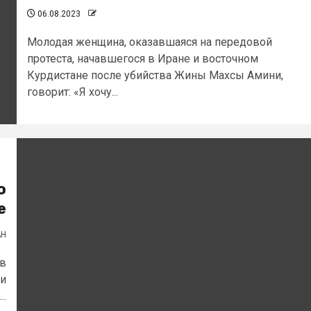
06.08.2023
Молодая женщина, оказавшаяся на передовой
протеста, начавшегося в Иране и восточном
Курдистане после убийства Жины Махсы Амини,
говорит: «Я хочу...
о
е
АН
 в
 и
..