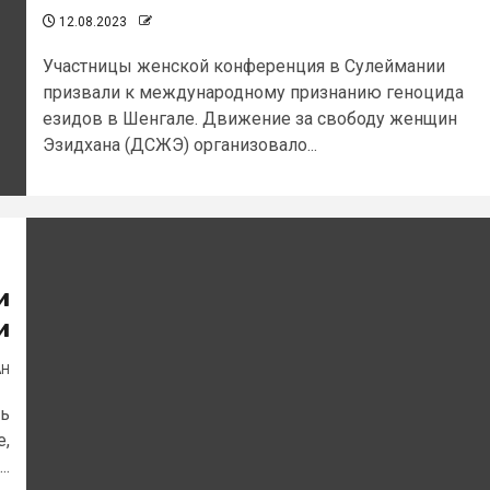
12.08.2023
Участницы женской конференция в Сулеймании
призвали к международному признанию геноцида
езидов в Шенгале. Движение за свободу женщин
Эзидхана (ДСЖЭ) организовало...
и
и
АН
сь
е,
..