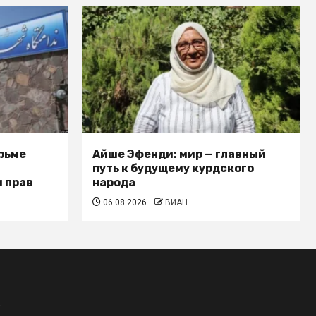
рьме
Айше Эфенди: мир — главный
путь к будущему курдского
 прав
народа
06.08.2026
ВИАН
.